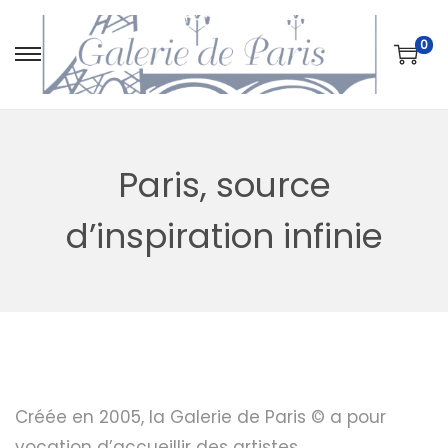
0
P
P
a
a
s
s
s
s
Paris, source
e
e
r
r
d’inspiration infinie
à
a
l
u
a
c
n
o
a
n
v
t
Créée en 2005, la Galerie de Paris © a pour
i
e
vocation d’accueillir des artistes