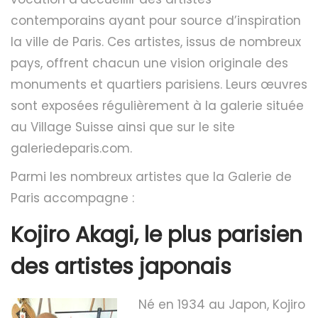
g
n
contemporains ayant pour source d’inspiration
a
u
la ville de Paris. Ces artistes, issus de nombreux
t
pays, offrent chacun une vision originale des
i
monuments et quartiers parisiens. Leurs œuvres
o
sont exposées régulièrement à la galerie située
n
au Village Suisse ainsi que sur le site
galeriedeparis.com.
Parmi les nombreux artistes que la Galerie de
Paris accompagne :
Kojiro Akagi, le plus parisien
des artistes japonais
Né en 1934 au Japon, Kojiro