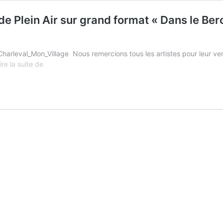
de Plein Air sur grand format « Dans le Be
arleval_Mon_Village Nous remercions tous les artistes pour leur ven
3ème
ire la suite de
Festival
International
de
Peinture
de
Plein
Air
sur
grand
format
«
Dans
le
Berceau
de