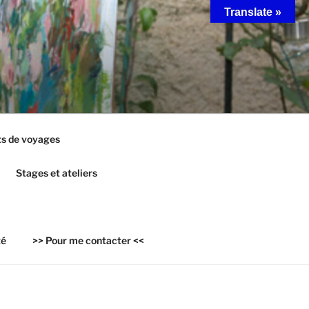
Translate »
s de voyages
Stages et ateliers
té
>> Pour me contacter <<