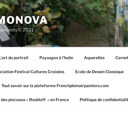
IMONOVA
vènements © 2021
L’art du portrait
Paysages à l’huile
Aquarelles
Carnet
iation Festival Cultures Croisées
Ecole de Dessin Classique
Tout savoir sur la plateforme Frenchpleinairpainters.com
 des pinceaux « Roubloff » en France
Politique de confidentiali