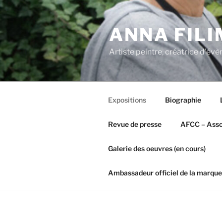
Aller
au
ANNA FIL
contenu
principal
Artiste peintre, créatrice d'é
Expositions
Biographie
Revue de presse
AFCC – Assoc
Galerie des oeuvres (en cours)
Ambassadeur officiel de la marque