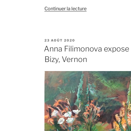
de
Continuer la lecture
« Anna
Filimonova
expose
au
PUBLIÉ
23 AOÛT 2020
Salon
LE
Anna Filimonova expose
d’Automne
Bizy, Vernon
sur
les
Champs
Elysées
du
28
au
31
octobre
2021 »