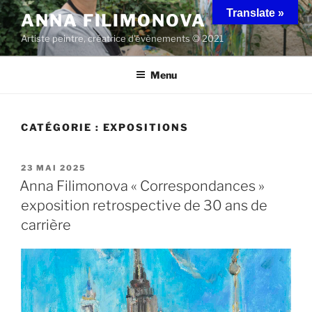
Aller
Translate »
ANNA FILIMONOVA
au
Artiste peintre, créatrice d'évènements © 2021
contenu
principal
Menu
CATÉGORIE :
EXPOSITIONS
PUBLIÉ
23 MAI 2025
LE
Anna Filimonova « Correspondances »
exposition retrospective de 30 ans de
carrière