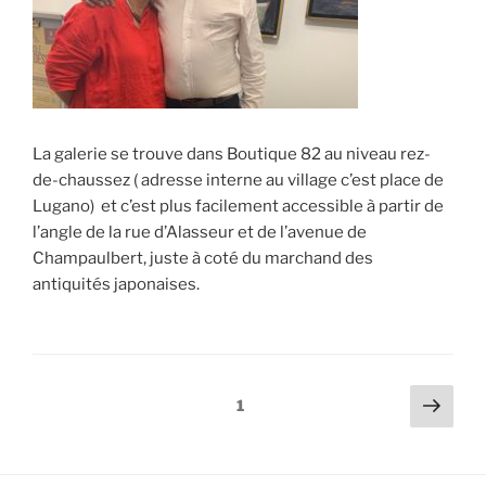
La galerie se trouve dans Boutique 82 au niveau rez-
de-chaussez ( adresse interne au village c’est place de
Lugano) et c’est plus facilement accessible à partir de
l’angle de la rue d’Alasseur et de l’avenue de
Champaulbert, juste à coté du marchand des
antiquités japonaises.
Pagination
Page
Page
1
suiv
des
publications