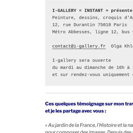
I-GALLERY « INSTANT » présente
Peinture, dessins, croquis d'A
12, rue Durantin 75018 Paris

Métro Abbesses, ligne 12, bus 9
contact@i-gallery.fr
  Olga Khl
I-gallery sera ouverte 

du mardi au dimanche de 16h à 
et sur rendez-vous uniquement 
Ces quelques témoignage sur mon tra
et je les partage avec vous :
« Au jardin de la France, l’Histoire et la 
pour composer des images. Depuis des si