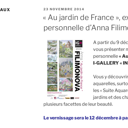
PUBLIÉ
EAUX
23 NOVEMBRE 2014
LE
« Au jardin de France », 
personnelle d’Anna Fili
A partir du 9 déc
vous présenter 
personnelle
« Au
I-GALLERY « I
Vous y découvri
aquarelles, surto
les « Suite Aquare
jardins et des ch
plusieurs facettes de leur beauté.
Le vernissage sera le 12 décembre à par