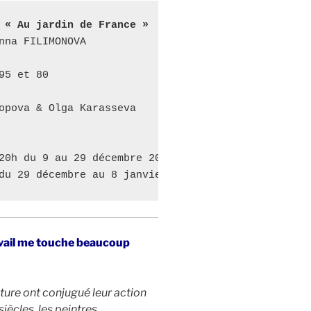
 « Au jardin de France »
nna FILIMONOVA

5 et 80

opova & Olga Karasseva

20h du 9 au 29 décembre 2014 

du 29 décembre au 8 janvier 2015.
vail me touche beaucoup
nature ont conjugué leur action
ècles, les peintres