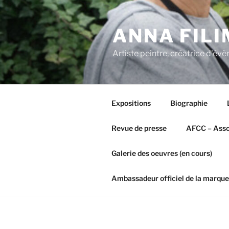
Aller
au
ANNA FIL
contenu
principal
Artiste peintre, créatrice d'é
Expositions
Biographie
Revue de presse
AFCC – Assoc
Galerie des oeuvres (en cours)
Ambassadeur officiel de la marque