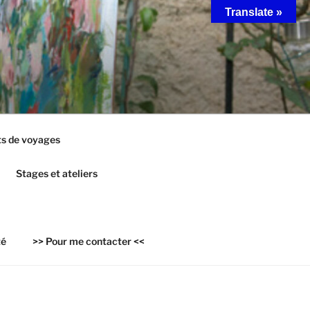
Translate »
s de voyages
Stages et ateliers
té
>> Pour me contacter <<