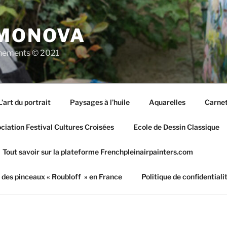
IMONOVA
vènements © 2021
L’art du portrait
Paysages à l’huile
Aquarelles
Carnet
iation Festival Cultures Croisées
Ecole de Dessin Classique
Tout savoir sur la plateforme Frenchpleinairpainters.com
 des pinceaux « Roubloff » en France
Politique de confidentiali