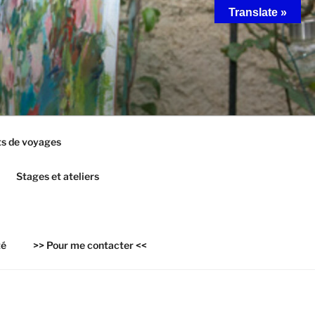
Translate »
s de voyages
Stages et ateliers
té
>> Pour me contacter <<