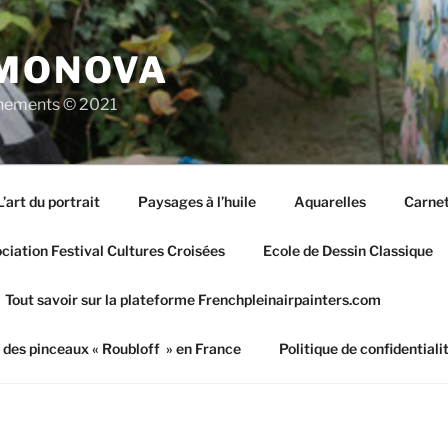
IMONOVA
vènements © 2021
L’art du portrait
Paysages à l’huile
Aquarelles
Carnet
iation Festival Cultures Croisées
Ecole de Dessin Classique
Tout savoir sur la plateforme Frenchpleinairpainters.com
 des pinceaux « Roubloff » en France
Politique de confidentiali