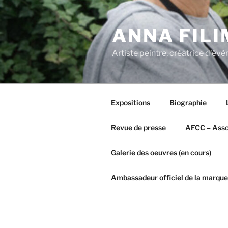
Aller
au
ANNA FIL
contenu
principal
Artiste peintre, créatrice d'é
Expositions
Biographie
Revue de presse
AFCC – Assoc
Galerie des oeuvres (en cours)
Ambassadeur officiel de la marque