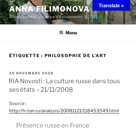
Aller
Translate »
ANNA FILIMONOVA
au
Artiste peintre, créatrice d'évènements © 2021
contenu
principal
Menu
ÉTIQUETTE :
PHILOSOPHIE DE L’ART
PUBLIÉ
20 NOVEMBRE 2008
LE
RIA Novosti : La culture russe dans tous
ses états – 21/11/2008
Source :
http://fr.rian.ru/analysis/20081121/118453549.html
Présence russe en France