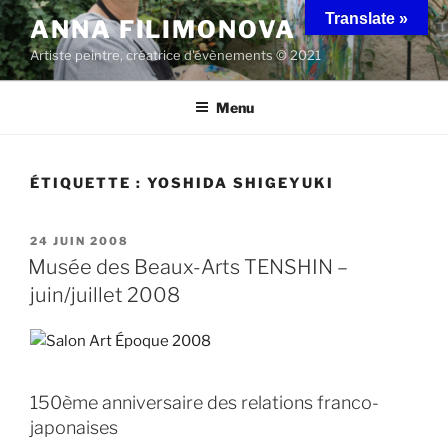
Aller
Translate »
ANNA FILIMONOVA
au
Artiste peintre, créatrice d'évènements © 2021
contenu
principal
Menu
ÉTIQUETTE :
YOSHIDA SHIGEYUKI
PUBLIÉ
24 JUIN 2008
LE
Musée des Beaux-Arts TENSHIN –
juin/juillet 2008
150ème anniversaire des relations franco-
japonaises