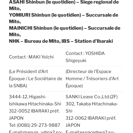
ASAHI Shinbun (le quotidien) – Siege regional de
Mito,
YOMIURI Shinbun (le quotidien) – Succursale de
Mito,
MAINICHI Shinbun (le quotidien) – Succursale de
Mito,
NHK – Bureau de Mito, IBS – Station d’Ibaraki
Contact : YOSHIDA
Contact : MAKI Yoïchi
Shigeyuki
(Le Président d’Art
(Directeur de l’Espace
Époque / Le Sociétaire de
Homme / Trésoriers d’Art
la SNBA)
Époque)
3444-12, Higashi-
SANKI Lease Co.,Ltd.(2F)
Ishikawa Hitachinaka-Shi
302, Takaba Hitachinaka-
312-0052 IBARAKI préf.
Shi
JAPON
312-0062 IBARAKI préf.
Tel: (0081) 29-273-9887
JAPON
E-mail:maquis_y@pa2.so-
E-mail:espace@wa2.so-