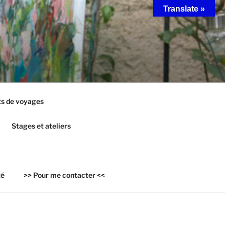
Translate »
s de voyages
Stages et ateliers
té
>> Pour me contacter <<