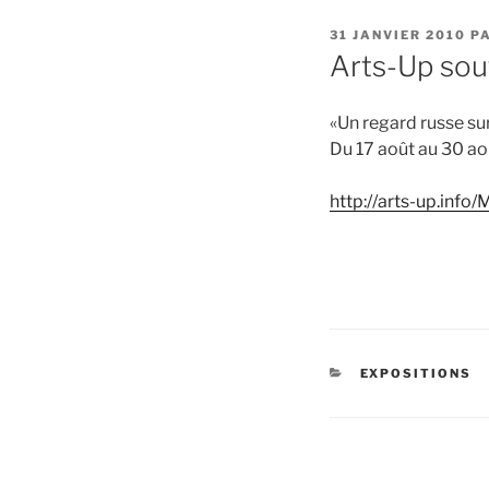
PUBLIÉ
31 JANVIER 2010
P
LE
Arts-Up sou
«Un regard russe sur
Du 17 août au 30 aoû
http://arts-up.inf
CATÉGORIES
EXPOSITIONS