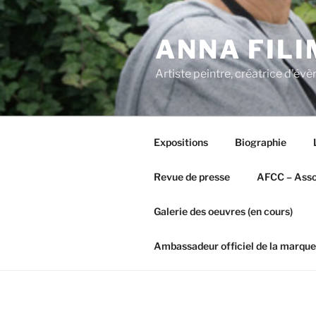
Aller
au
ANNA FIL
contenu
principal
Artiste peintre, créatrice d'é
Expositions
Biographie
Revue de presse
AFCC – Assoc
Galerie des oeuvres (en cours)
Ambassadeur officiel de la marque