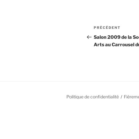
Navigation
Article
PRÉCÉDENT
de
précédent
Salon 2009 de la So
Arts au Carrousel 
l’article
Politique de confidentialité
Fièrem