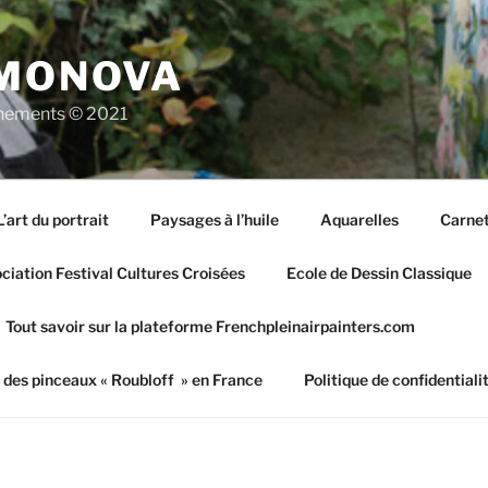
IMONOVA
vènements © 2021
L’art du portrait
Paysages à l’huile
Aquarelles
Carnet
iation Festival Cultures Croisées
Ecole de Dessin Classique
Tout savoir sur la plateforme Frenchpleinairpainters.com
 des pinceaux « Roubloff » en France
Politique de confidentiali