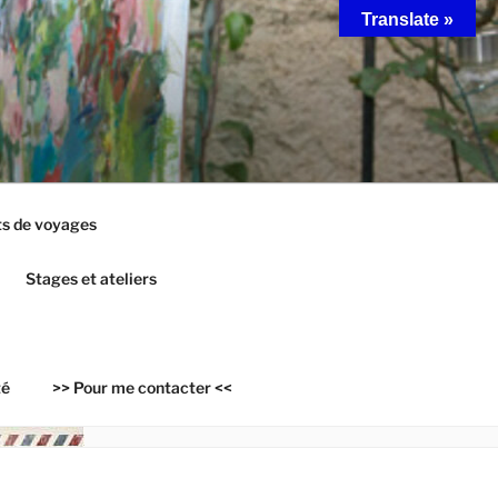
Translate »
s de voyages
Stages et ateliers
té
>> Pour me contacter <<