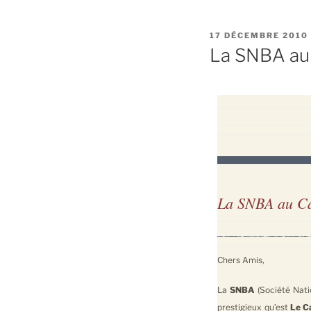
PUBLIÉ
17 DÉCEMBRE 2010
LE
La SNBA au 
La SNBA au Ca
Chers Amis,
La
SNBA
(Société Nati
prestigieux qu’est
Le C