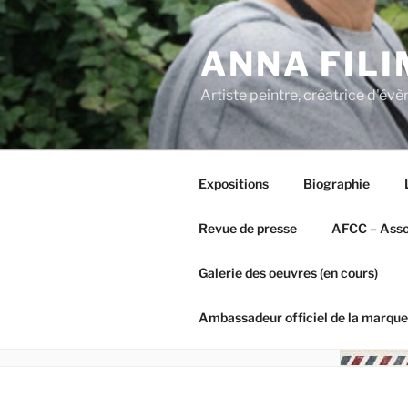
Aller
au
ANNA FIL
contenu
principal
Artiste peintre, créatrice d'é
Expositions
Biographie
Revue de presse
AFCC – Assoc
Galerie des oeuvres (en cours)
Ambassadeur officiel de la marque