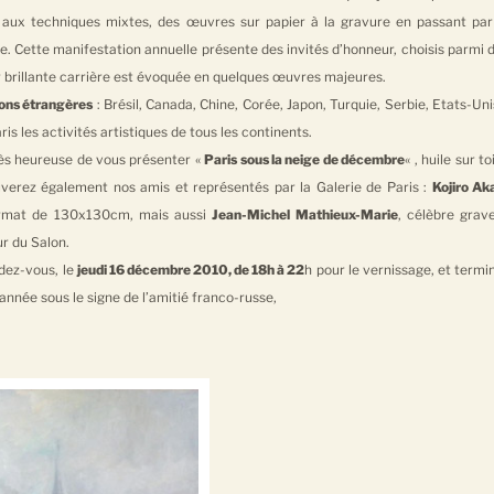
le aux techniques mixtes, des œuvres sur papier à la gravure en passant par
ure. Cette manifestation annuelle présente des invités d’honneur, choisis parmi 
r brillante carrière est évoquée en quelques œuvres majeures.
ions étrangères
: Brésil, Canada, Chine, Corée, Japon, Turquie, Serbie, Etats-Un
is les activités artistiques de tous les continents.
rès heureuse de vous présenter «
Paris sous la neige de décembre
« , huile sur toi
erez également nos amis et représentés par la Galerie de Paris :
Kojiro Ak
ormat de 130x130cm, mais aussi
Jean-Michel Mathieux-Marie
, célèbre grav
ur du Salon.
dez-vous, le
jeudi 16 décembre 2010, de 18h à 22
h pour le vernissage, et termi
année sous le signe de l’amitié franco-russe,