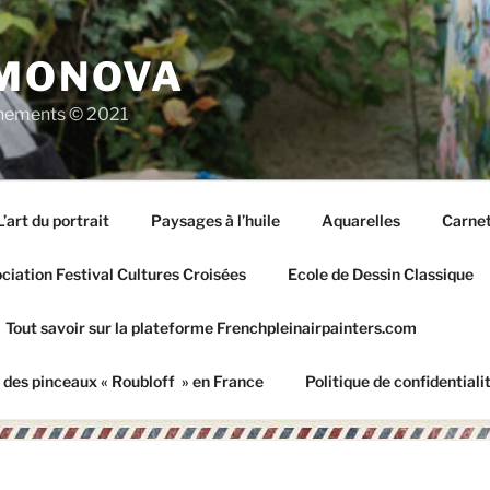
IMONOVA
vènements © 2021
L’art du portrait
Paysages à l’huile
Aquarelles
Carnet
iation Festival Cultures Croisées
Ecole de Dessin Classique
Tout savoir sur la plateforme Frenchpleinairpainters.com
 des pinceaux « Roubloff » en France
Politique de confidentiali