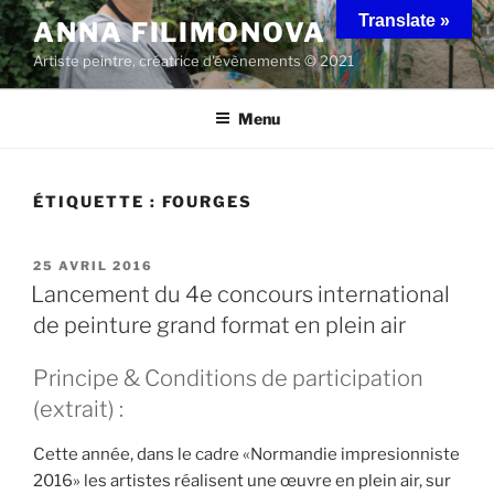
Aller
Translate »
ANNA FILIMONOVA
au
Artiste peintre, créatrice d'évènements © 2021
contenu
principal
Menu
ÉTIQUETTE :
FOURGES
PUBLIÉ
25 AVRIL 2016
LE
Lancement du 4e concours international
de peinture grand format en plein air
Principe & Conditions de participation
(extrait) :
Cette année, dans le cadre «Normandie impresionniste
2016» les artistes réalisent une œuvre en plein air, sur