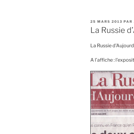
PUBLIÉ
25 MARS 2013
PAR
LE
La Russie d
La Russie d’Aujour
A l’affiche : l’expos