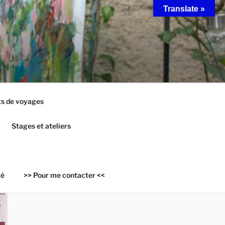
Translate »
s de voyages
Stages et ateliers
té
>> Pour me contacter <<