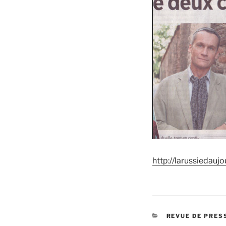
http://larussiedaujo
CATÉGORIES
REVUE DE PRES