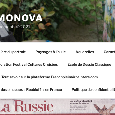
IMONOVA
vènements © 2021
L’art du portrait
Paysages à l’huile
Aquarelles
Carnet
iation Festival Cultures Croisées
Ecole de Dessin Classique
Tout savoir sur la plateforme Frenchpleinairpainters.com
 des pinceaux « Roubloff » en France
Politique de confidentiali