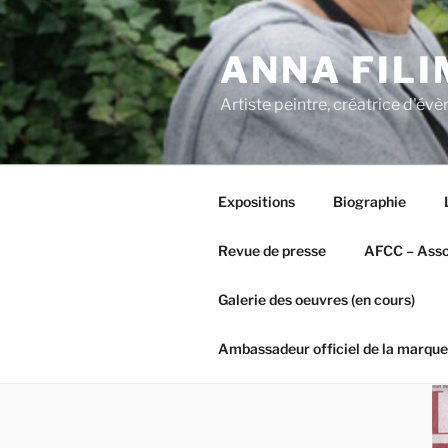
Aller
au
ANNA FIL
contenu
principal
Artiste peintre, créatrice d'é
Expositions
Biographie
Revue de presse
AFCC – Assoc
Galerie des oeuvres (en cours)
Ambassadeur officiel de la marque