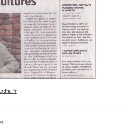
urdhui.fr
SE