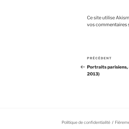
Ce site utilise Akis
vos commentaires s
Navigation
Article
PRÉCÉDENT
de
précédent
Portraits parisiens, 
2013)
l’article
Politique de confidentialité
Fièrem