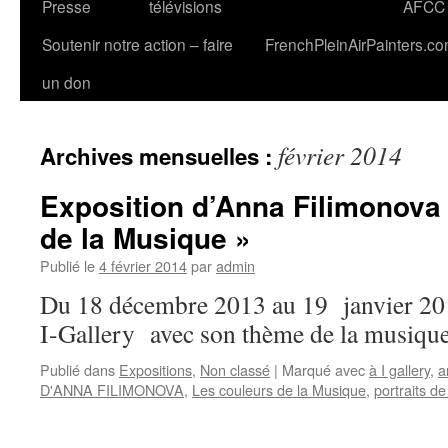
Presse
télévisions
AFCC
Soutenir notre action – faire
FrenchPleinAirPainters.c
un don
février 2014
Archives mensuelles :
Exposition d’Anna Filimonova
de la Musique »
Publié le
4 février 2014
par
admin
Du 18 décembre 2013 au 19 janvier 20
I-Gallery avec son thème de la musique
Publié dans
Expositions
,
Non classé
|
Marqué avec
à I gallery
,
a
D'ANNA FILIMONOVA
,
Les couleurs de la Musique
,
portraits d