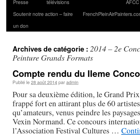
Presse
télévisions
AFCC
Soutenir notre action – faire
FrenchPleinAirPainters.c
un don
2014 – 2e Conc
Archives de catégorie :
Peinture Grands Formats
Compte rendu du IIeme Conco
Publié le
28 août 2014
par
admin
Pour sa deuxième édition, le Grand Pri
frappé fort en attirant plus de 60 artiste
qu’amateurs, venus peindre les paysages
Vexin Normand. Ce concours internation
l’Association Festival Cultures …
Conti