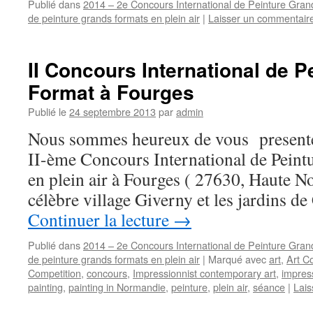
Publié dans
2014 – 2e Concours International de Peinture Gra
de peinture grands formats en plein air
|
Laisser un commentair
II Concours International de 
Format à Fourges
Publié le
24 septembre 2013
par
admin
Nous sommes heureux de vous presente
II-ème Concours International de Peint
en plein air à Fourges ( 27630, Haute 
célèbre village Giverny et les jardins 
Continuer la lecture
→
Publié dans
2014 – 2e Concours International de Peinture Gra
de peinture grands formats en plein air
|
Marqué avec
art
,
Art Co
Competition
,
concours
,
Impressionnist contemporary art
,
impress
painting
,
painting in Normandie
,
peinture
,
plein air
,
séance
|
Lais