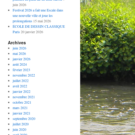
juin 2026
Festival 2026 a fait une Escale dans
une nouvelle ville et joue les
prolongations
15 mai 2026
ÉCOLE DE DESSIN CLASSIQUE
Paris
20 janvier 2026
Archives
juin 2026
mai 2026
janvier 2026
août 2024
février 2023
novembre 2022
juillet 2022
avril 2022
janvier 2022
novembre 2021
octobre 2021
mars 2021
janvier 2021
septembre 2020
juillet 2020
juin 2020
avril 2020