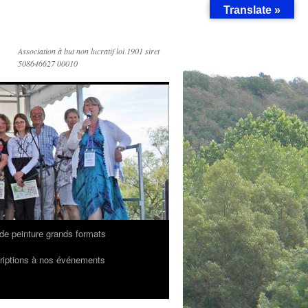
Translate »
Association à but non lucratif loi 1901 siret
508646627 00010
de peinture grands formats
riptions à nos événements