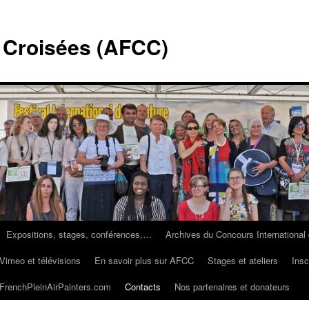
s Croisées (AFCC)
Expositions, stages, conférences,…
Archives du Concours International 
imeo et télévisions
En savoir plus sur AFCC
Stages et ateliers
Insc
FrenchPleinAirPainters.com
Contacts
Nos partenaires et donateurs