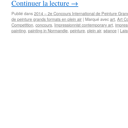
Continuer la lecture
→
Publié dans
2014 – 2e Concours International de Peinture Gra
de peinture grands formats en plein air
|
Marqué avec
art
,
Art Co
Competition
,
concours
,
Impressionnist contemporary art
,
impress
painting
,
painting in Normandie
,
peinture
,
plein air
,
séance
|
Lais