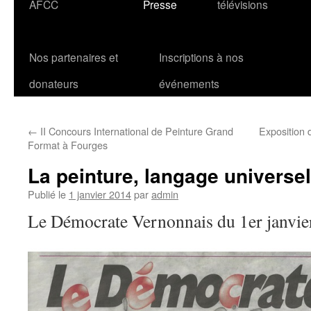
AFCC
Presse
télévisions
Nos partenaires et
Inscriptions à nos
donateurs
événements
←
II Concours International de Peinture Grand
Exposition 
Format à Fourges
La peinture, langage universel
Publié le
1 janvier 2014
par
admin
Le Démocrate Vernonnais du 1er janvie