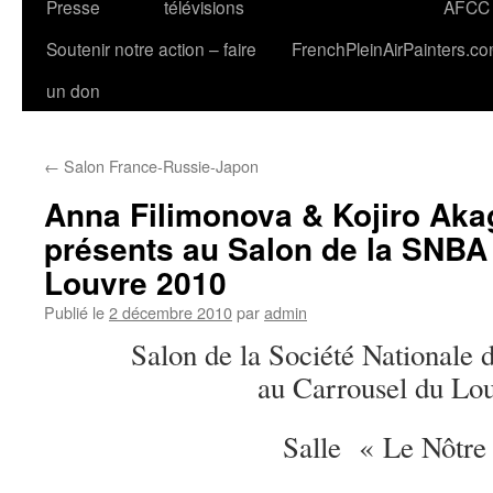
Presse
télévisions
AFCC
Soutenir notre action – faire
FrenchPleinAirPainters.c
un don
←
Salon France-Russie-Japon
Anna Filimonova & Kojiro Aka
présents au Salon de la SNBA
Louvre 2010
Publié le
2 décembre 2010
par
admin
Salon de la Société Nationale 
au Carrousel du Lo
Salle « Le Nôtre