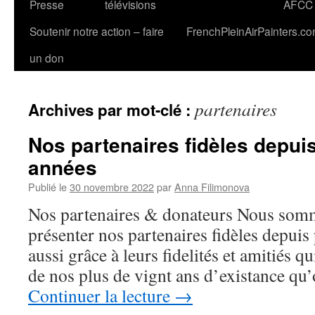
Presse
télévisions
AFCC
Soutenir notre action – faire
FrenchPleinAirPainters.c
un don
partenaires
Archives par mot-clé :
Nos partenaires fidèles depui
années
Publié le
30 novembre 2022
par
Anna Filimonova
Nos partenaires & donateurs Nous somm
présenter nos partenaires fidèles depuis
aussi grâce à leurs fidelités et amitiés qu
de nos plus de vignt ans d’existance qu
Continuer la lecture
→