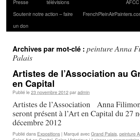
Presse
télévisions
AFCC
Soutenir notre action – faire
FrenchPleinAirPainters.c
un don
peinture Anna F
Archives par mot-clé :
Palais
Artistes de l’Association au Gr
en Capital
Publié le
23 novembre 2012
par
admin
Artistes de l’Association Anna Filim
seront présent à l’Art en Capital du 27
décembre 2012
Publié dans
Expositions
|
Marqué avec
Grand Palais
,
peinture 
Salon Art en Capital
,
Salon Historique
|
Laisser un commentaire