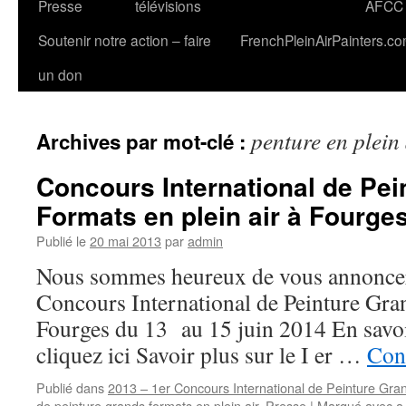
Presse
télévisions
AFCC
Soutenir notre action – faire
FrenchPleinAirPainters.c
un don
penture en plein 
Archives par mot-clé :
Concours International de Pe
Formats en plein air à Fourge
Publié le
20 mai 2013
par
admin
Nous sommes heureux de vous annonc
Concours International de Peinture Gra
Fourges du 13 au 15 juin 2014 En savoir
cliquez ici Savoir plus sur le I er …
Cont
Publié dans
2013 – 1er Concours International de Peinture Gr
de peinture grands formats en plein air
,
Presse
|
Marqué avec
a