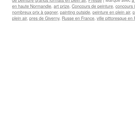
en haute Normandie
,
art prize
,
Concours de peinture
,
concours i
nombreux prix à gagner
,
painting outside
,
peinture en plein air
,
p
plein air
,
pres de Giverny
,
Russe en France
,
ville pittoresque en