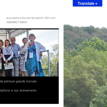
Translate »
Association à but non lucratif loi 1901 siret
508646627 00010
de peinture grands formats
riptions à nos événements