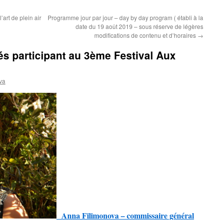
’art de plein air
Programme jour par jour – day by day program ( établi à la
date du 19 août 2019 – sous réserve de légères
modifications de contenu et d’horaires
→
és participant au 3ème Festival Aux
va
Anna Filimonova – commissaire général