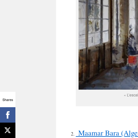
« L’esca
Shares
Maamar Bara (Alger