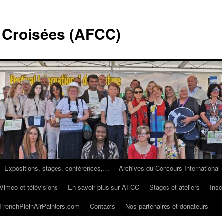
s Croisées (AFCC)
Expositions, stages, conférences,…
Archives du Concours International 
imeo et télévisions
En savoir plus sur AFCC
Stages et ateliers
Insc
FrenchPleinAirPainters.com
Contacts
Nos partenaires et donateurs