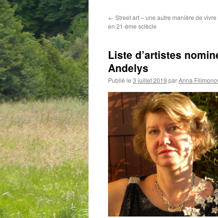
←
Street art – une autre manière de vivre l
en 21-ème sciècle
Liste d’artistes nomin
Andelys
Publié le
3 juillet 2019
par
Anna Filimono