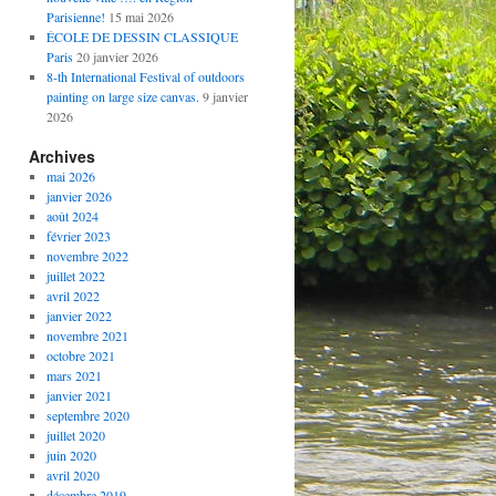
Parisienne!
15 mai 2026
ÉCOLE DE DESSIN CLASSIQUE
Paris
20 janvier 2026
8-th International Festival of outdoors
painting on large size canvas.
9 janvier
2026
Archives
mai 2026
janvier 2026
août 2024
février 2023
novembre 2022
juillet 2022
avril 2022
janvier 2022
novembre 2021
octobre 2021
mars 2021
janvier 2021
septembre 2020
juillet 2020
juin 2020
avril 2020
décembre 2019