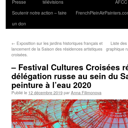
Presse
télévisions
AFCC
Soutenir notre action – faire
FrenchPleinAirPainters.c
un don
←
Exposition sur les jardins historiques français et
Liste des
lancement de la Saison des résidences artistiques
graphique ru
croisées.
– Festival Cultures Croisées r
délégation russe au sein du S
peinture à l’eau 2020
Publié le
12 décembre 2019
par
Anna Filimonova