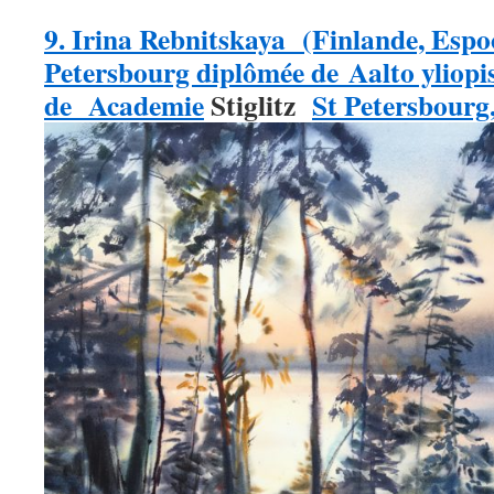
9. Irina Rebnitskaya (Finlande, Espoo
Petersbourg diplômée de Aalto yliopi
de Academie
Stiglitz
St Petersbourg,