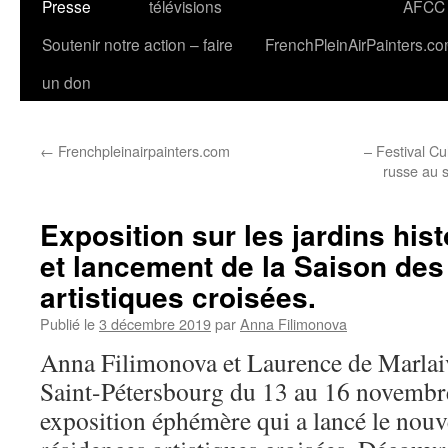
Presse
télévisions
AFCC
Soutenir notre action – faire
FrenchPleinAirPainters.c
un don
←
Frenchpleinairpainters.com
– Festival Cu
russe au s
Exposition sur les jardins his
et lancement de la Saison des
artistiques croisées.
Publié le
3 décembre 2019
par
Anna Filimonova
Anna Filimonova et Laurence de Marlaiv
Saint-Pétersbourg du 13 au 16 novembr
exposition éphémère qui a lancé le nouv