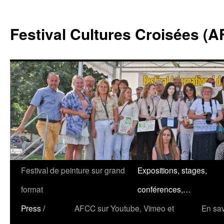
Festival Cultures Croisées (
Festival de peinture sur grand
Expositions, stages,
Aller
format
conférences,…
au
Press /
AFCC sur Youtube, Vimeo et
En sav
contenu