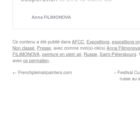
Ce contenu a été publié dans
AFCC
,
Expositions
,
expositions o
Non classé
,
Presse
, avec comme mot(s)-clé(s)
Anna Filimonova
FILIMONOVA
,
peinture en plein air
,
Russie
,
Saint-Pétersbourg
.
avec
ce permalien
.
←
Frenchpleinairpainters.com
– Festival Cu
russe au s