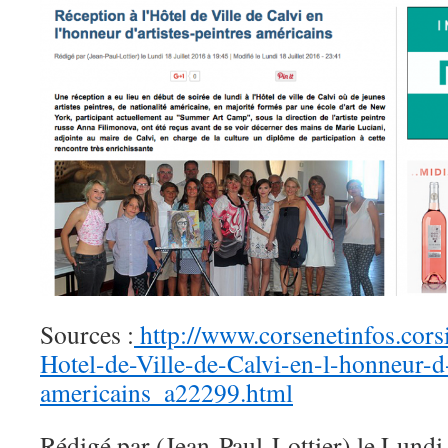
Sources :
http://www.corsenetinfos.cors
Hotel-de-Ville-de-Calvi-en-l-honneur-d-
americains_a22299.html
Rédigé par (Jean-Paul-Lottier) le Lundi 