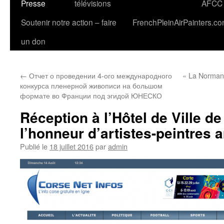
Presse
télévisions
AFCC
Soutenir notre action – faire
FrenchPleinAirPainters.c
un don
←
Отчет о проведении 4-ого международного
« La Normand
конкурса пленерной живописи на большом
формате во Франции под эгидой ЮНЕСКО
Réception à l’Hôtel de Ville de
l’honneur d’artistes-peintres 
Publié le
18 juillet 2016
par
admin