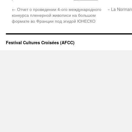
←
Отчет о проведении 4-ого международного
« La Normand
конкурса пленерной живописи на большом
формате во Франции под эгидой ЮНЕСКО
Festival Cultures Croisées (AFCC)