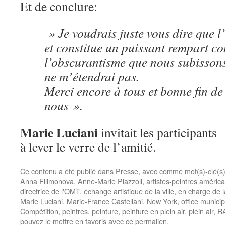
Et de conclure:
» Je voudrais juste vous dire que l’
et constitue un puissant rempart co
l’obscurantisme que nous subissons 
ne m’étendrai pas.
Merci encore à tous et bonne fin de
nous ».
Marie Luciani
invitait les participants
à lever le verre de l’amitié.
Ce contenu a été publié dans
Presse
, avec comme mot(s)-clé(s
Anna Filimonova
,
Anne-Marie Piazzoli
,
artistes-peintres américa
directrice de l'OMT
,
échange artistique de la ville
,
en charge de l
Marie Luciani
,
Marie-France Castellani
,
New York
,
office munici
Compétition
,
peintres
,
peinture
,
peinture en plein air
,
plein air
,
R
pouvez le mettre en favoris avec
ce permalien
.