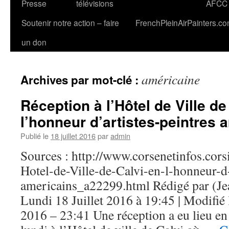
Presse
télévisions
AFCC
Soutenir notre action – faire
FrenchPleinAirPainters.c
un don
américaine
Archives par mot-clé :
Réception à l’Hôtel de Ville de
l’honneur d’artistes-peintres 
Publié le
18 juillet 2016
par
admin
Sources : http://www.corsenetinfos.cors
Hotel-de-Ville-de-Calvi-en-l-honneur-d-
americains_a22299.html Rédigé par (Jea
Lundi 18 Juillet 2016 à 19:45 | Modifié 
2016 – 23:41 Une réception a eu lieu en