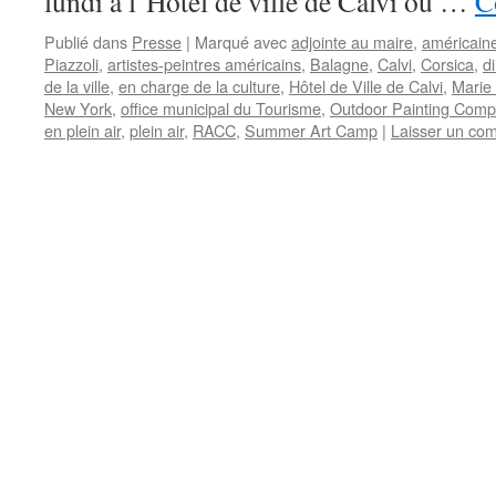
lundi à l’Hôtel de ville de Calvi où …
C
Publié dans
Presse
|
Marqué avec
adjointe au maire
,
américain
Piazzoli
,
artistes-peintres américains
,
Balagne
,
Calvi
,
Corsica
,
d
de la ville
,
en charge de la culture
,
Hôtel de Ville de Calvi
,
Marie 
New York
,
office municipal du Tourisme
,
Outdoor Painting Compé
en plein air
,
plein air
,
RACC
,
Summer Art Camp
|
Laisser un co