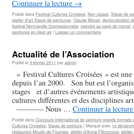
Continuer la lecture
→
Publié dans
Festival Cultures Croisées
,
Non classé
,
Stage de pe
atelier d'art Stage de peinturee
,
Claude Monet
,
demonstration d
festival Normandie Impressionniste
,
peindre au pays de monet
,
peintures en plein air
|
Laisser un commentaire
Actualité de l’Association
Publié le
3 février 2011
par
admin
« Festival Cultures Croisées » est une 
depuis l’an 2000. Son but est l’organis
stages et d’autres événements artistiq
cultures différentes et des disciplines a
———– Nous …
Continuer la lectur
Publié dans
Concours International de peinture grands formats e
Cultures Croisées
,
Stage de peinture
|
Marqué avec
1e dimanch
restaurant Moulin de Fourges
,
atelier d'Anna Filimonova
,
atelier