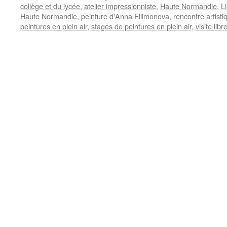
collège et du lycée
,
atelier impressionniste
,
Haute Normandie
,
L
Haute Normandie
,
peinture d'Anna Filimonova
,
rencontre artisti
peintures en plein air
,
stages de peintures en plein air
,
visite libr