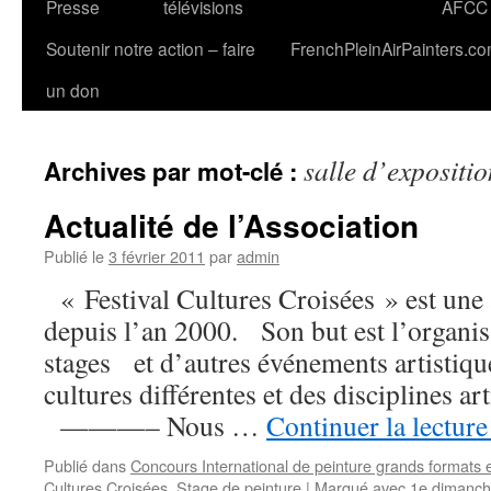
Presse
télévisions
AFCC
Soutenir notre action – faire
FrenchPleinAirPainters.c
un don
salle d’expositio
Archives par mot-clé :
Actualité de l’Association
Publié le
3 février 2011
par
admin
« Festival Cultures Croisées » est une 
depuis l’an 2000. Son but est l’organis
stages et d’autres événements artistiq
cultures différentes et des disciplines a
———– Nous …
Continuer la lectur
Publié dans
Concours International de peinture grands formats e
Cultures Croisées
,
Stage de peinture
|
Marqué avec
1e dimanch