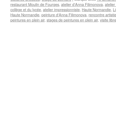
restaurant Moulin de Fourges
,
atelier d'Anna Filimonova
,
atelier
collège et du lycée
,
atelier impressionniste
,
Haute Normandie
,
L
Haute Normandie
,
peinture d'Anna Filimonova
,
rencontre artisti
peintures en plein air
,
stages de peintures en plein air
,
visite libr