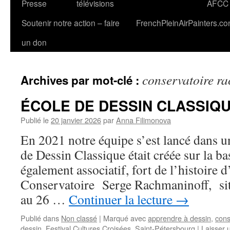
Presse
télévisions
AFCC
Soutenir notre action – faire
FrenchPleinAirPainters.c
un don
conservatoire r
Archives par mot-clé :
ÉCOLE DE DESSIN CLASSIQU
Publié le
20 janvier 2026
par
Anna Filimonova
En 2021 notre équipe s’est lancé dans u
de Dessin Classique était créée sur la b
également associatif, fort de l’histoire d
Conservatoire Serge Rachmaninoff, situ
au 26 …
Continuer la lecture
→
Publié dans
Non classé
|
Marqué avec
apprendre à dessin
,
cons
dessin
,
Festival Cultures Croisées
,
Saint-Pétersbourg
|
Laisser 