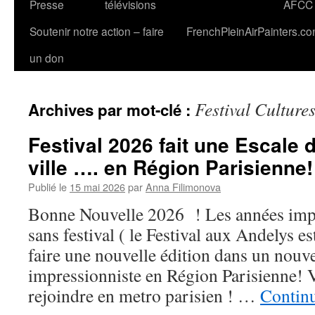
Presse
télévisions
AFCC
Soutenir notre action – faire
FrenchPleinAirPainters.c
un don
Festival Culture
Archives par mot-clé :
Festival 2026 fait une Escale
ville …. en Région Parisienne!
Publié le
15 mai 2026
par
Anna Filimonova
Bonne Nouvelle 2026 ! Les années impa
sans festival ( le Festival aux Andelys e
faire une nouvelle édition dans un nouv
impressionniste en Région Parisienne! 
rejoindre en metro parisien ! …
Continu