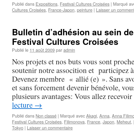
Publié dans
Expositions
,
Festival Cultures Croisées
|
Marqué av
Cultures Croisées
,
France-Japon
,
peinture
|
Laisser un comment
Bulletin d’adhésion au sein de
Festival Cultures Croisées
Publié le
11 août 2009
par
admin
Nos projets et nos buts vous sont proch
soutenir notre assocition et participez 
Devenez membre « allié (e) ». Sans av
et sans forcement devenir bénévole, vous
plusieurs avantages: Vous allez recevo
lecture
→
Publié dans
Non classé
|
Marqué avec
Akagi
,
Anna
,
Anna Filim
Festival Cultures Croisées
,
Filimonova
,
France
,
Japon
,
Meheut
,
Tokyo
|
Laisser un commentaire