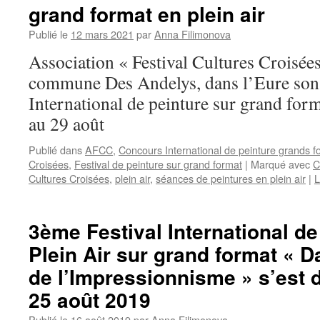
grand format en plein air
Publié le
12 mars 2021
par
Anna Filimonova
Association « Festival Cultures Croisée
commune Des Andelys, dans l’Eure son
International de peinture sur grand form
au 29 août
Publié dans
AFCC
,
Concours International de peinture grands fo
Croisées
,
Festival de peinture sur grand format
|
Marqué avec
C
Cultures Croisées
,
plein air
,
séances de peintures en plein air
|
L
3ème Festival International de
Plein Air sur grand format « 
de l’Impressionnisme » s’est 
25 août 2019
Publié le
16 août 2019
par
Anna Filimonova