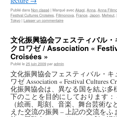
lecture
→
Publié dans
Non classé
|
Marqué avec
Akagi
,
Anna
,
Anna Filim
Festival Cultures Croisées
,
Filimonova
,
France
,
Japon
,
Meheut
,
Tokyo
|
Laisser un commentaire
文化振興協会フェスティバル・
クロワゼ / Association « Festiv
Croisées »
Publié le
25 juin 2009
par
admin
文化振興協会フェスティバル・キ
ワゼ Association « Festival Cultures C
化振興協会は、異なる国を結ぶ多
下のことを目的にしております： 
（絵画、彫刻、音楽、舞台芸術な
えた交流の振興 – 上記の交流を