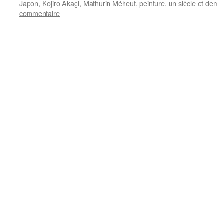
Japon
,
Kojiro Akagi
,
Mathurin Méheut
,
peinture
,
un siècle et de
commentaire