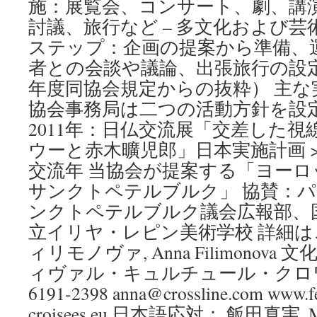
施：展覧会、コンサート、劇、講
討議、旅行など – 多文化および
ステップ：企画の提案から準備、
者との会談や議論、出張旅行の設定
年度同協会規定からの抜粋） 主な
協会事務局は二つの活動方針を設定
2011年：日仏交流展「交差した
ウーと赤木曠児郎」日本実施計画 > 
交流年 当協会が提案する「ヨーロ
サンクトペテルブルク」 協賛：
ンクトペテルブルク議会広報部、
立イリヤ・レピン美術学校 詳細は
ィリモノヴァ, Anna Filimonov
ィヴァル・キュルチュール・クロワゼ”
6191-2398 anna@crossline.com www.fes
croisees.eu 日本語応対： 飯田真実, 