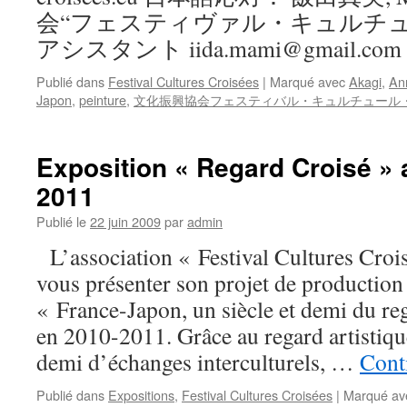
会“フェスティヴァル・キュルチュ
アシスタント iida.mami@gmail.com
Publié dans
Festival Cultures Croisées
|
Marqué avec
Akagi
,
An
Japon
,
peinture
,
文化振興協会フェスティバル・キュルチュール
Exposition « Regard Croisé »
2011
Publié le
22 juin 2009
par
admin
L’association « Festival Cultures Croisé
vous présenter son projet de production
« France-Japon, un siècle et demi du re
en 2010-2011. Grâce au regard artistique
demi d’échanges interculturels, …
Conti
Publié dans
Expositions
,
Festival Cultures Croisées
|
Marqué av